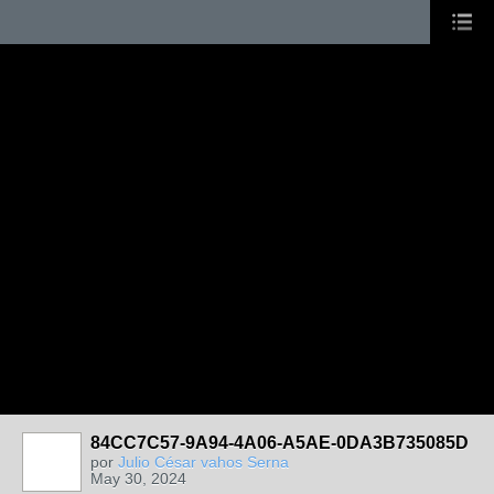
84CC7C57-9A94-4A06-A5AE-0DA3B735085D
por
Julio César vahos Serna
May 30, 2024