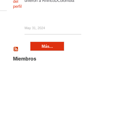
unieron a Rhino3DColombia
May 31, 2024
Más...
Miembros