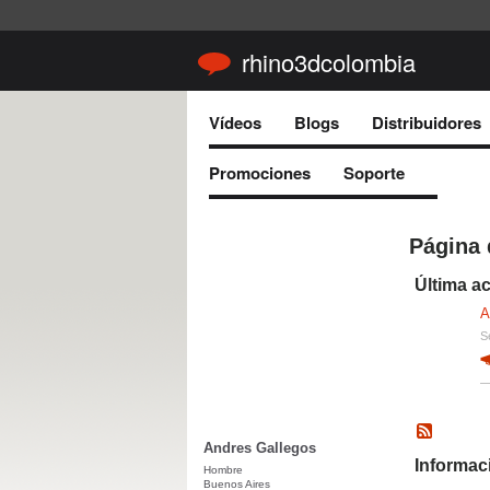
rhino3dcolombia
Vídeos
Blogs
Distribuidores
Promociones
Soporte
Página 
Última ac
A
S
Andres Gallegos
Informaci
Hombre
Buenos Aires