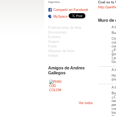
Cual es tu
Argentina
http://pant
Compartir en Facebook
MySpace
Muro de 
A 
Publicaciones de blog
Discusiones
Bu
Eventos
Có
Grupos
co
con
Fotos
¿P
Álbumes de fotos
(j
Videos
) 
Gr
Amigos de Andres
A 
Gallegos
Ho
(m
A 
Bu
¿C
ne
Ver todos
pe
co
los