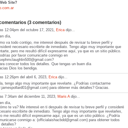
 Web Site?
ho.com.ar
comentarios (3 comentarios)
las 12:04pm del octubre 17, 2021,
Erica
dijo...
en día,
mo va todo contigo, me interesé después de revisar tu breve perfil y
nsideré necesario escribirte de inmediato. Tengo algo muy importante que
tarte, pero me resultó difícil expresarme aquí, ya que es un sitio público.
odrías por favor comunicarte conmigo en
osephmclaughlin500@gmail.com?
para conocer todos los detalles. Que tengas un buen día
acias Dios los bendiga.
las 12:26pm del abril 6, 2023,
Erica
dijo...
la, tengo algo muy importante que revelarte. ¿Podrías contactarme
r.jamespollard01@gmail.com) para obtener más detalles? Gracias.
las 7:34am del diciembre 11, 2023,
Maris A
dijo...
en día,
ómo te va? Me interesé en ti después de revisar tu breve perfil y consideré
cesario escribirte de inmediato. Tengo algo muy importante que revelarles,
ro me resultó difícil expresarme aquí, ya que es un sitio público. ¿Podría
municarse conmigo a: (officialaishacbdd@gmail.com) para obtener todos
 detalles?