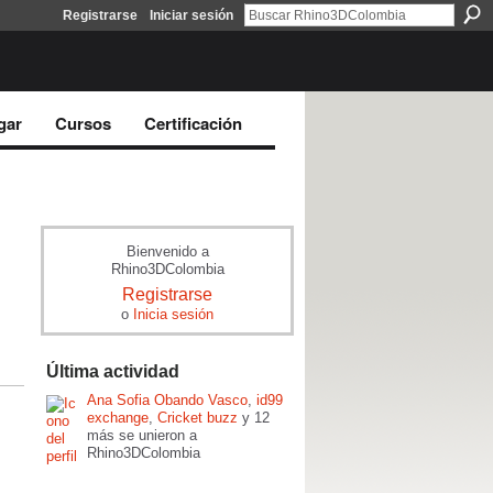
Registrarse
Iniciar sesión
gar
Cursos
Certificación
Bienvenido a
Rhino3DColombia
Registrarse
o
Inicia sesión
Última actividad
Ana Sofia Obando Vasco
,
id99
exchange
,
Cricket buzz
y 12
más se unieron a
Rhino3DColombia