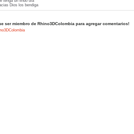
e tenga un lindo día
acias Dios los bendiga
ue ser miembro de Rhino3DColombia para agregar comentarios!
ino3DColombia