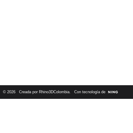
© 2026 Creada por
Rhino3DColombia
. Con tecnología de