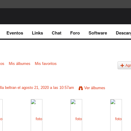
Eventos
Links
Chat
Foro
Software
Descar
tos
Mis álbumes
Mis favoritos
Agr
lla beltran
el agosto 21, 2020 a las 10:57am
Ver álbumes