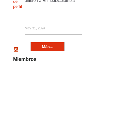
unieron a Rhino3DColombia
May 31, 2024
Más...
Miembros