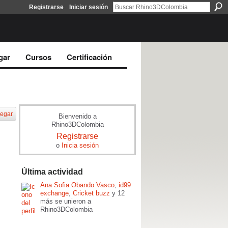
Registrarse
Iniciar sesión
gar
Cursos
Certificación
egar
Bienvenido a
Rhino3DColombia
Registrarse
o
Inicia sesión
Última actividad
Ana Sofia Obando Vasco
,
id99
exchange
,
Cricket buzz
y 12
más se unieron a
Rhino3DColombia