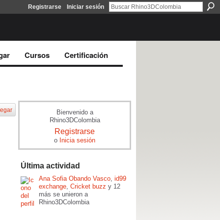
Registrarse
Iniciar sesión
gar
Cursos
Certificación
egar
Bienvenido a
Rhino3DColombia
Registrarse
o
Inicia sesión
Última actividad
Ana Sofia Obando Vasco
,
id99
exchange
,
Cricket buzz
y 12
más se unieron a
Rhino3DColombia