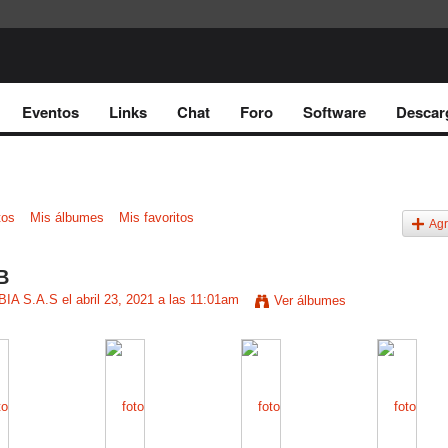
Eventos
Links
Chat
Foro
Software
Descar
tos
Mis álbumes
Mis favoritos
Agr
B
IA S.A.S
el abril 23, 2021 a las 11:01am
Ver álbumes