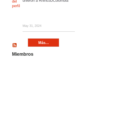
unieron a Rhino3DColombia
May 31, 2024
Más...
Miembros