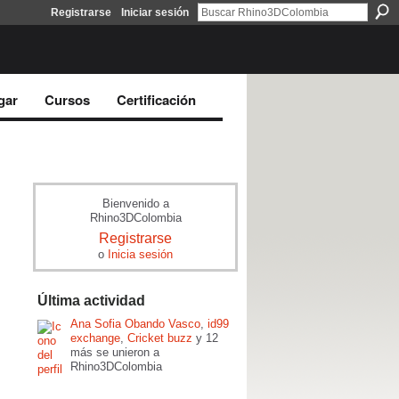
Registrarse
Iniciar sesión
gar
Cursos
Certificación
Bienvenido a
Rhino3DColombia
Registrarse
o
Inicia sesión
Última actividad
Ana Sofia Obando Vasco
,
id99
exchange
,
Cricket buzz
y 12
más se unieron a
Rhino3DColombia