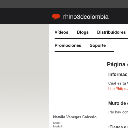
rhino3dcolombia
Vídeos
Blogs
Distribuidores
Promociones
Soporte
Página 
Informaci
Cual es tu
http://http
Muro de 
¡No hay com
Natalia Vanegas Caicedo
Mujer
¡Tienes q
Medellín