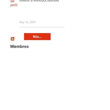
unieron a Rhino3DColombia
May 31, 2024
Más...
Miembros