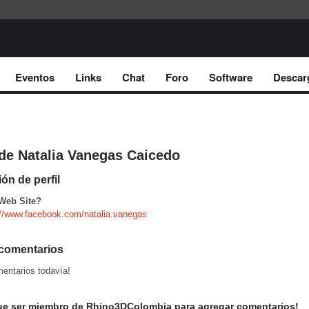
Eventos
Links
Chat
Foro
Software
Descar
de Natalia Vanegas Caicedo
ón de perfil
 Web Site?
s://www.facebook.com/natalia.vanegas
comentarios
entarios todavía!
ue ser miembro de Rhino3DColombia para agregar comentarios!