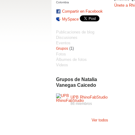
Colombia
Únete a Rh
Compartir en Facebook
MySpace
Publicaciones de blog
Discusiones
Eventos
(1)
Grupos
Fotos
Álbumes de fotos
Videos
Grupos de Natalia
Vanegas Caicedo
UPB RhinoFabStudio
86 miembros
Ver todos