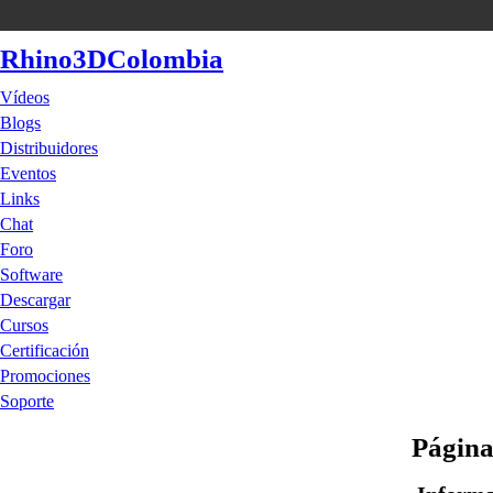
Rhino3DColombia
Vídeos
Blogs
Distribuidores
Eventos
Links
Chat
Foro
Software
Descargar
Cursos
Certificación
Promociones
Soporte
Página