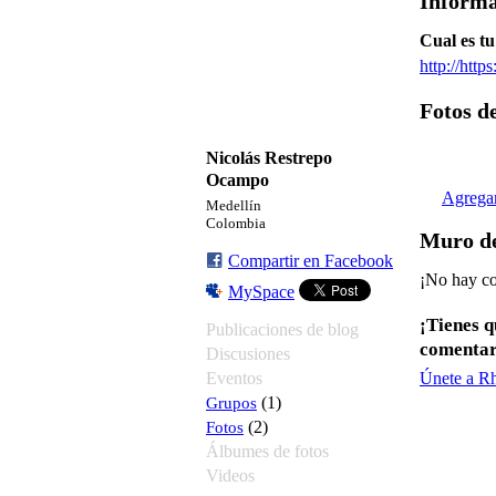
Informa
Cual es t
http://htt
Fotos d
Nicolás Restrepo
Ocampo
Agregar
Medellín
Colombia
Muro de
Compartir en Facebook
¡No hay co
MySpace
¡Tienes 
Publicaciones de blog
comentar
Discusiones
Eventos
Únete a R
Grupos
(1)
Fotos
(2)
Álbumes de fotos
Videos