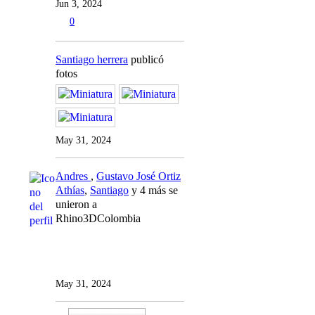
Jun 3, 2024
0
Santiago herrera
publicó
fotos
May 31, 2024
Andres
,
Gustavo José Ortiz
Athías
,
Santiago
y 4 más se
unieron a
Rhino3DColombia
May 31, 2024