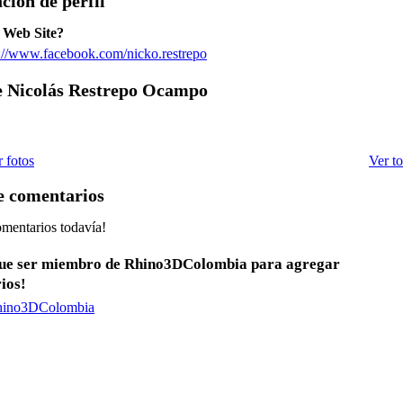
ción de perfil
u Web Site?
ps://www.facebook.com/nicko.restrepo
e Nicolás Restrepo Ocampo
 fotos
Ver t
 comentarios
mentarios todavía!
que ser miembro de Rhino3DColombia para agregar
ios!
hino3DColombia