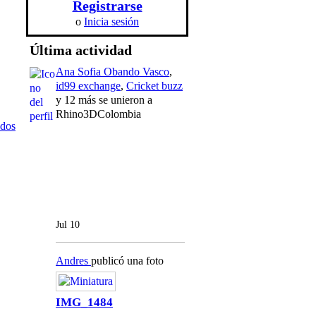
Registrarse
o
Inicia sesión
Última actividad
Ana Sofia Obando Vasco
,
id99 exchange
,
Cricket buzz
y 12 más se unieron a
Rhino3DColombia
odos
Jul 10
Andres
publicó una foto
IMG_1484