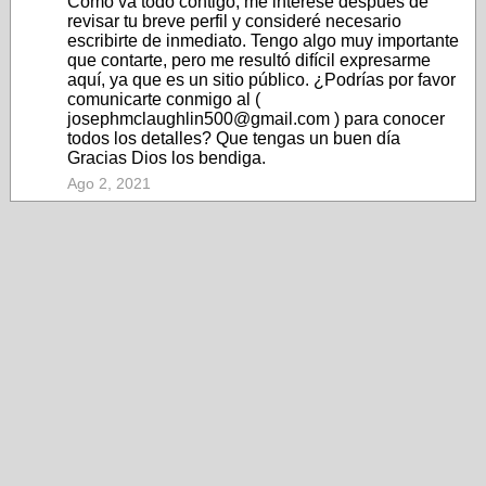
Cómo va todo contigo, me interesé después de
revisar tu breve perfil y consideré necesario
escribirte de inmediato. Tengo algo muy importante
que contarte, pero me resultó difícil expresarme
aquí, ya que es un sitio público. ¿Podrías por favor
comunicarte conmigo al (
josephmclaughlin500@gmail.com ) para conocer
todos los detalles? Que tengas un buen día
Gracias Dios los bendiga.
Ago 2, 2021