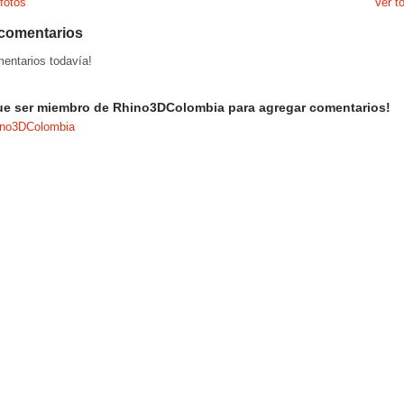
fotos
Ver t
comentarios
entarios todavía!
ue ser miembro de Rhino3DColombia para agregar comentarios!
ino3DColombia