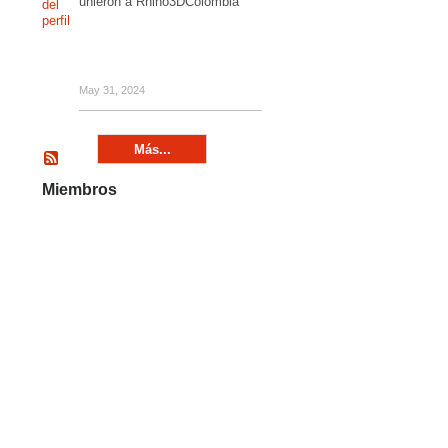
unieron a Rhino3DColombia
May 31, 2024
Más...
Miembros