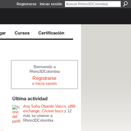
Registrarse
Iniciar sesión
gar
Cursos
Certificación
Bienvenido a
Rhino3DColombia
Registrarse
o
Inicia sesión
Última actividad
Ana Sofia Obando Vasco
,
id99
exchange
,
Cricket buzz
y 12
más se unieron a
Rhino3DColombia