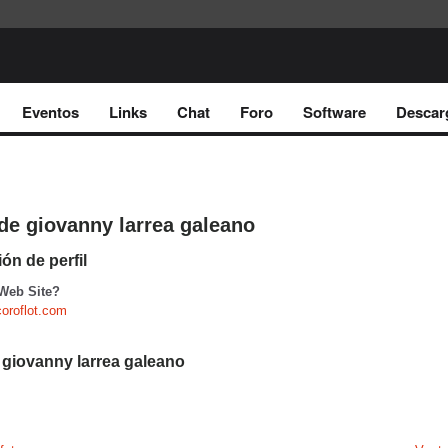
Eventos
Links
Chat
Foro
Software
Descar
de giovanny larrea galeano
ón de perfil
 Web Site?
coroflot.com
 giovanny larrea galeano