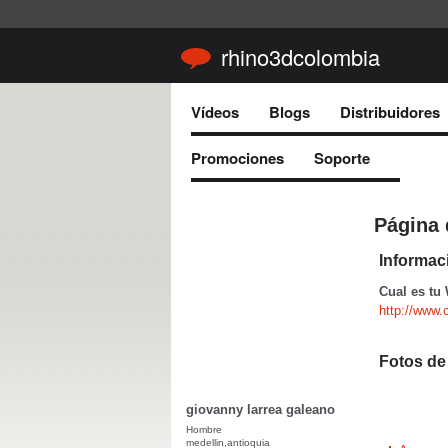
rhino3dcolombia
Vídeos
Blogs
Distribuidores
Promociones
Soporte
Página 
Informaci
Cual es tu
http://www.
Fotos de
giovanny larrea galeano
Hombre
medellin,antioquia