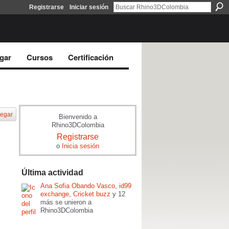
Registrarse
Iniciar sesión
gar
Cursos
Certificación
egar
Bienvenido a
Rhino3DColombia
Registrarse
o
Inicia sesión
Última actividad
Ana Sofia Obando Vasco
,
id99
exchange
,
Cricket buzz
y 12
más se unieron a
Rhino3DColombia