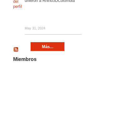
unieron a Rhino3DColombia
May 31, 2024
Más...
Miembros