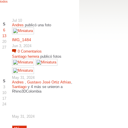
 todos
Jul 10
S
Andres
publicó una foto
6
13
IMG_1484
20
Jun 3, 2024
27
0
Comentarios
Santiago herrera
publicó fotos
May 31, 2024
S
Andres
,
Gustavo José Ortiz Athías
,
Santiago
y 4 más se unieron a
3
Rhino3DColombia
10
17
24
May 31, 2024