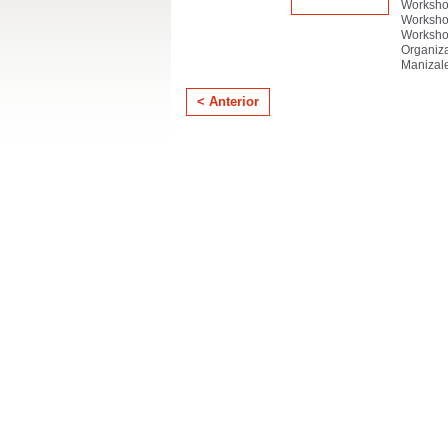
Worksho
Worksho
Worksho
Organiz
Manizale
< Anterior