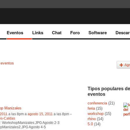
Eventos
Links
Chat
Foro
Software
Descar
 eventos
Agr
Tipos populares d
eventos
conferencia
(21)
op Manizales
feria
(15)
workshop
(15)
 2011
a las 8pm a
agosto 15, 2011
a las 8pm –
es-Caldas
rhino
(14)
1: WorkshopManizales.JPG Agosto 2-3
5.0
(14)
pManizales2.JPG Agosto 4-5