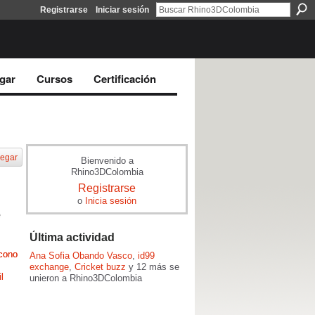
Registrarse
Iniciar sesión
gar
Cursos
Certificación
egar
Bienvenido a
Rhino3DColombia
Registrarse
o
Inicia sesión
e
Última actividad
Ana Sofia Obando Vasco
,
id99
exchange
,
Cricket buzz
y 12 más se
unieron a Rhino3DColombia