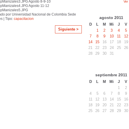
pManizales3.JPG Agosto 8-9-10
Ver
pManizales4.JPG Agosto 11-12
pManizales5.JPG
ado por Universidad Nacional de Colombia Sede
agosto
2011
s | Tipo:
capacitacion
D
L
M
Mi
J
V
Siguiente >
1
2
3
4
5
7
8
9
10
11
12
14
15
16
17
18
19
21
22
23
24
25
26
28
29
30
31
septiembre
2011
D
L
M
Mi
J
V
1
2
4
5
6
7
8
9
11
12
13
14
15
16
18
19
20
21
22
23
25
26
27
28
29
30