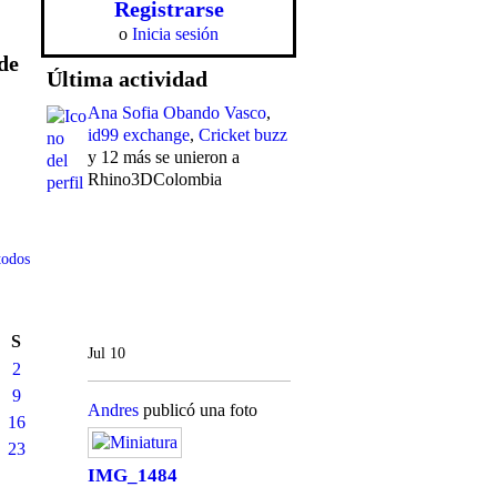
Registrarse
o
Inicia sesión
de
Última actividad
Ana Sofia Obando Vasco
,
id99 exchange
,
Cricket buzz
y 12 más se unieron a
Rhino3DColombia
todos
S
Jul 10
2
9
Andres
publicó una foto
16
23
IMG_1484