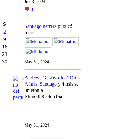
Jun 3, 2024
0
S
Santiago herrera
publicó
2
fotos
9
16
23
30
May 31, 2024
Andres
,
Gustavo José Ortiz
Athías
,
Santiago
y 4 más se
unieron a
Rhino3DColombia
May 31, 2024