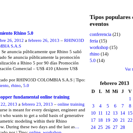
3
Tipos populares 
eventos
iento Rhino 5.0
conferencia
(21)
bre 26, 2012
a
febrero 26, 2013
–
RHINO3D
feria
(15)
BIA S.A.S
workshop
(15)
Se anuncia públicamente que Rhino 5 salió
rhino
(14)
cado Se anuncia públicamente la promoción
5.0
(14)
alización a Rhino 5 por 90 días Promoción
ización Comercial – US$ 410 (Ahorre US$
Ver 
zado por RHINO3D COLOMBIA S.A.S | Tipo:
febrero
2013
iento
,
rhino
,
5.0
D
L
M
Mi
J
V
opper fundamental online training
1
 22, 2013
a
febrero 23, 2013
–
online training
3
4
5
6
7
8
urse is meant for every designer, engineer and
10
11
12
13
14
15
ct who wants to get a solid basis of generative
17
18
19
20
21
22
ametric modeling within their Rhino
w. During these two days and the last as
…
24
25
26
27
28
ado por | Tipo:
online
,
workshop