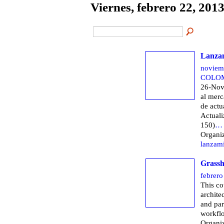
Viernes, febrero 22, 201
Lanzam
noviem
COLOM
26-Nov 
al mer
de actu
Actual
150)
…
Organi
lanzam
Grassh
febrero
This co
archite
and par
workflo
Organiz