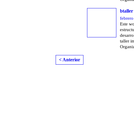
btalle
febrero
Este wo
estruct
desarro
taller 
Organi
< Anterior