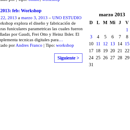
r 2013: feb: Workshop
marzo
2013
 22, 2013
a
marzo 3, 2013
–
UNO ESTUDIO
D
L
M
Mi
J
V
rkshop explora el diseño y fabricación de
uras funiculares parametricas las cuales fueron
1
lladas por Gaudi, Frei Otto y Heinz Ilsler. El
3
4
5
6
7
8
implementa tecnicas digitales para
…
10
11
12
13
14
15
zado por
Andres Franco
| Tipo:
workshop
17
18
19
20
21
22
24
25
26
27
28
29
Siguiente >
31